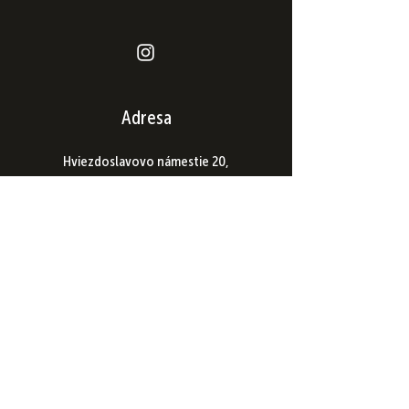
Adresa
Hviezdoslavovo námestie 20,
811 02 Bratislava
Otváracie hodiny
Po - So : 11:00 - 23:00
​​Ne: 11:00 - 22:00
Kontakt
info@placrestaurant.sk
+421 903 123 164